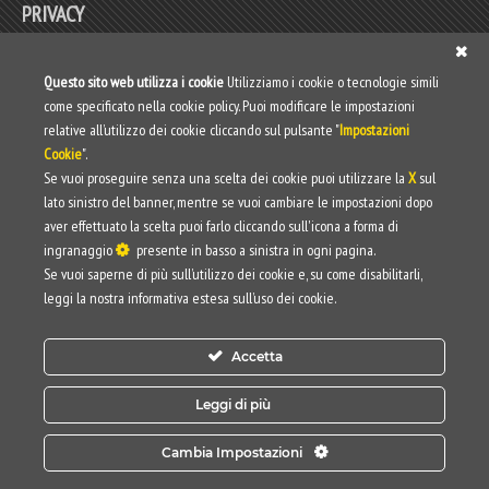
PRIVACY
Privacy policy
Questo sito web utilizza i cookie
Utilizziamo i cookie o tecnologie simili
come specificato nella cookie policy. Puoi modificare le impostazioni
Web Privacy Policy
relative all’utilizzo dei cookie cliccando sul pulsante "
Impostazioni
Cookie
".
Informativa clienti/fornitori
Se vuoi proseguire senza una scelta dei cookie puoi utilizzare la
X
sul
lato sinistro del banner, mentre se vuoi cambiare le impostazioni dopo
aver effettuato la scelta puoi farlo cliccando sull'icona a forma di
ingranaggio
presente in basso a sinistra in ogni pagina.
Se vuoi saperne di più sull’utilizzo dei cookie e, su come disabilitarli,
leggi la nostra informativa estesa sull’uso dei cookie.
Accetta
Leggi di più
Cambia Impostazioni
© 2025 OMNIA GROUP TUTTI I DIRITTI RISERVATI