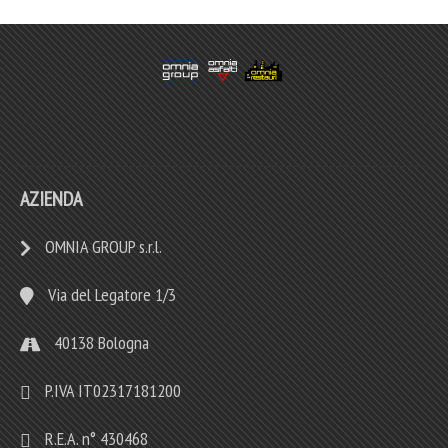
AZIENDA
OMNIA GROUP s.r.l.
Via del Legatore 1/3
40138 Bologna
P.IVA IT02317181200
R.E.A. n° 430468