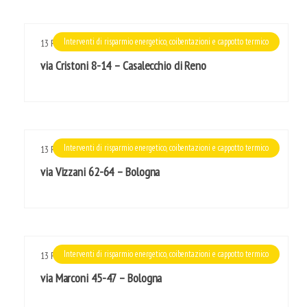
Interventi di risparmio energetico, coibentazioni e cappotto termico
13
Feb
2017
via Cristoni 8-14 – Casalecchio di Reno
Interventi di risparmio energetico, coibentazioni e cappotto termico
13
Feb
2017
via Vizzani 62-64 – Bologna
Interventi di risparmio energetico, coibentazioni e cappotto termico
13
Feb
2017
via Marconi 45-47 – Bologna