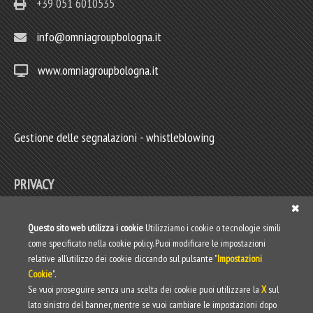
+39 051 6010535
info@omniagroupbologna.it
www.omniagroupbologna.it
Gestione delle segnalazioni - whistleblowing
PRIVACY
Privacy policy
Questo sito web utilizza i cookie
Utilizziamo i cookie o tecnologie simili
come specificato nella cookie policy. Puoi modificare le impostazioni
Web Privacy Policy
relative all’utilizzo dei cookie cliccando sul pulsante "
Impostazioni
Cookie
".
Informativa clienti/fornitori
Se vuoi proseguire senza una scelta dei cookie puoi utilizzare la
X
sul
lato sinistro del banner, mentre se vuoi cambiare le impostazioni dopo