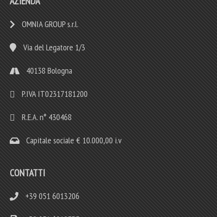
AZIENDA
OMNIA GROUP s.r.l.
Via del Legatore 1/3
40138 Bologna
P.IVA IT02317181200
R.E.A. n° 430468
Capitale sociale € 10.000,00 i.v
CONTATTI
+39 051 6013206