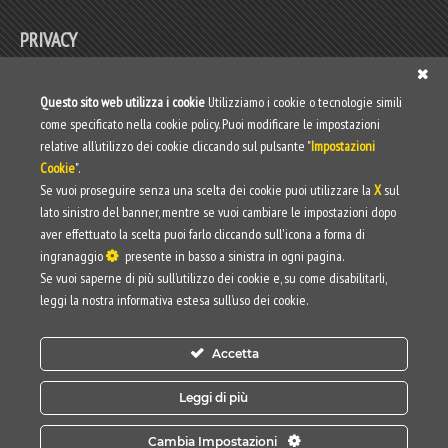
PRIVACY
Privacy policy
Questo sito web utilizza i cookie
Utilizziamo i cookie o tecnologie simili
come specificato nella cookie policy. Puoi modificare le impostazioni
Web Privacy Policy
relative all’utilizzo dei cookie cliccando sul pulsante "
Impostazioni
Cookie
".
Informativa clienti/fornitori
Se vuoi proseguire senza una scelta dei cookie puoi utilizzare la
X
sul
lato sinistro del banner, mentre se vuoi cambiare le impostazioni dopo
aver effettuato la scelta puoi farlo cliccando sull'icona a forma di
ingranaggio
presente in basso a sinistra in ogni pagina.
Se vuoi saperne di più sull’utilizzo dei cookie e, su come disabilitarli,
leggi la nostra informativa estesa sull’uso dei cookie.
Accetta
Leggi di più
Cambia Impostazioni