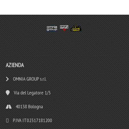
AZIENDA
OMNIA GROUP s.r.l.
Via del Legatore 1/3
40138 Bologna
P.IVA IT02317181200