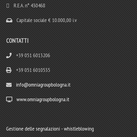
R.E.A. n° 430468
Capitale sociale € 10.000,00 i.v
CONTATTI
+39 051 6013206
+39 051 6010535
info@omniagroupbologna.it
www.omniagroupbologna.it
Gestione delle segnalazioni - whistleblowing