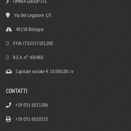
OMNIA GROUP s.r.l.
Via del Legatore 1/3
40138 Bologna
P.IVA IT02317181200
R.E.A. n° 430468
Capitale sociale € 10.000,00 i.v
CONTATTI
+39 051 6013206
+39 051 6010535