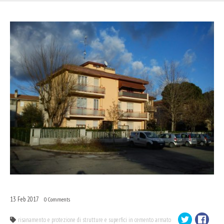
13
Feb
2017
0
Comments
risanamento e protezione di strutture e superfici in cemento armato