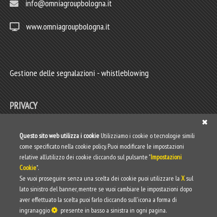
info@omniagroupbologna.it
www.omniagroupbologna.it
Gestione delle segnalazioni - whistleblowing
PRIVACY
Privacy policy
Questo sito web utilizza i cookie
Utilizziamo i cookie o tecnologie simili
come specificato nella cookie policy. Puoi modificare le impostazioni
Web Privacy Policy
relative all’utilizzo dei cookie cliccando sul pulsante "
Impostazioni
Cookie
".
Informativa clienti/fornitori
Se vuoi proseguire senza una scelta dei cookie puoi utilizzare la
X
sul
lato sinistro del banner, mentre se vuoi cambiare le impostazioni dopo
aver effettuato la scelta puoi farlo cliccando sull'icona a forma di
ingranaggio
presente in basso a sinistra in ogni pagina.