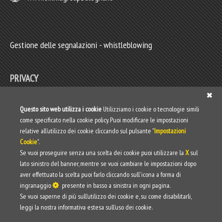
Gestione delle segnalazioni - whistleblowing
PRIVACY
Privacy policy
Questo sito web utilizza i cookie
Utilizziamo i cookie o tecnologie simili
come specificato nella cookie policy. Puoi modificare le impostazioni
Web Privacy Policy
relative all’utilizzo dei cookie cliccando sul pulsante "
Impostazioni
Cookie
".
Informativa clienti/fornitori
Se vuoi proseguire senza una scelta dei cookie puoi utilizzare la
X
sul
lato sinistro del banner, mentre se vuoi cambiare le impostazioni dopo
aver effettuato la scelta puoi farlo cliccando sull'icona a forma di
ingranaggio
presente in basso a sinistra in ogni pagina.
Se vuoi saperne di più sull’utilizzo dei cookie e, su come disabilitarli,
leggi la nostra informativa estesa sull’uso dei cookie.