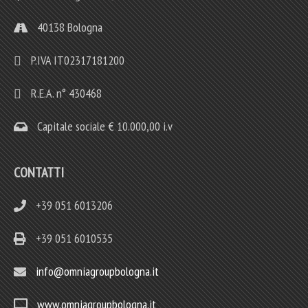
40138 Bologna
P.IVA IT02317181200
R.E.A. n° 430468
Capitale sociale € 10.000,00 i.v
CONTATTI
+39 051 6013206
+39 051 6010535
info@omniagroupbologna.it
www.omniagroupbologna.it