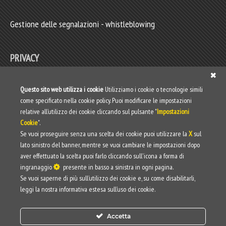
Gestione delle segnalazioni - whistleblowing
PRIVACY
Privacy policy
Questo sito web utilizza i cookie
Utilizziamo i cookie o tecnologie simili
come specificato nella cookie policy. Puoi modificare le impostazioni
Web Privacy Policy
relative all’utilizzo dei cookie cliccando sul pulsante "
Impostazioni
Cookie
".
Informativa clienti/fornitori
Se vuoi proseguire senza una scelta dei cookie puoi utilizzare la
X
sul
lato sinistro del banner, mentre se vuoi cambiare le impostazioni dopo
aver effettuato la scelta puoi farlo cliccando sull'icona a forma di
ingranaggio
presente in basso a sinistra in ogni pagina.
Se vuoi saperne di più sull’utilizzo dei cookie e, su come disabilitarli,
leggi la nostra informativa estesa sull’uso dei cookie.
Accetta