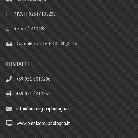
P.IVA IT02317181200
R.E.A. n° 430468
Capitale sociale € 10.000,00 i.v
CONTATTI
+39 051 6013206
+39 051 6010535
info@omniagroupbologna.it
www.omniagroupbologna.it