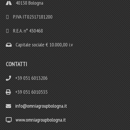
40138 Bologna
P.IVA IT02317181200
R.E.A. n° 430468
Capitale sociale € 10.000,00 i.v
CONTATTI
+39 051 6013206
+39 051 6010535
info@omniagroupbologna.it
www.omniagroupbologna.it