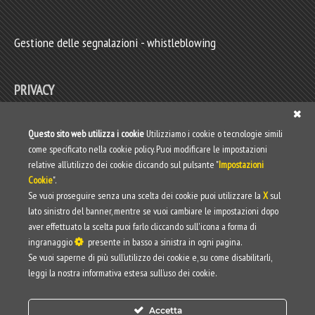
Gestione delle segnalazioni - whistleblowing
PRIVACY
Privacy policy
Questo sito web utilizza i cookie
Utilizziamo i cookie o tecnologie simili
come specificato nella cookie policy. Puoi modificare le impostazioni
Web Privacy Policy
relative all’utilizzo dei cookie cliccando sul pulsante "
Impostazioni
Cookie
".
Informativa clienti/fornitori
Se vuoi proseguire senza una scelta dei cookie puoi utilizzare la
X
sul
lato sinistro del banner, mentre se vuoi cambiare le impostazioni dopo
aver effettuato la scelta puoi farlo cliccando sull'icona a forma di
ingranaggio
presente in basso a sinistra in ogni pagina.
Se vuoi saperne di più sull’utilizzo dei cookie e, su come disabilitarli,
leggi la nostra informativa estesa sull’uso dei cookie.
Accetta