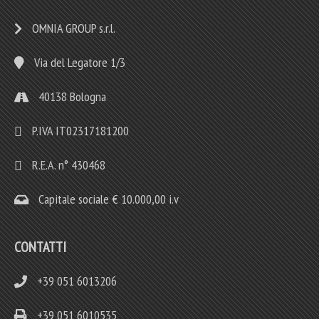
OMNIA GROUP s.r.l.
Via del Legatore 1/3
40138 Bologna
P.IVA IT02317181200
R.E.A. n° 430468
Capitale sociale € 10.000,00 i.v
CONTATTI
+39 051 6013206
+39 051 6010535